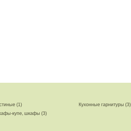
стиные (1)
Кухонные гарнитуры (3)
афы-купе, шкафы (3)