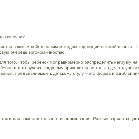
позвоночник!
ляется важным действенным методом коррекции детской осанки. П
ервую очередь эргономичностью.
для того, чтобы ребенок мог равномерно распределить нагрузку на 
нно в тех случаях, когда ему приходится не только делать уроки 
ания, предъявляемые к детскому стулу – это форма и изгиб спинк
так и для самостоятельного использования. Разные варианты цвет